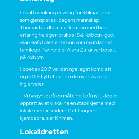
Lokal forankring er viktig for Kihlman, noe
som gjenspeiles i dagens mannskap.
Thomas Nordhammer kom inn med bred
erfaring fra egen praksis i Ski. Kolbotn-gutt
Alan Hafid ble hentet inn som nyutdannet
tannlege. Tannpleier Aisha Zafar var bosatt
på Kolbotn.
I løpet av 2017 var det nye laget komplett,
og i 2019 flyttet de inn i de nye lokalene i
Ingierveien.
– Vi begynte på en måte helt på nytt. Jeg er
opptatt av at vi skal ha en stabil kjerne med
lokale medarbeidere. Det fungerer
kjempebra, sier Kihlman.
Lokalidretten