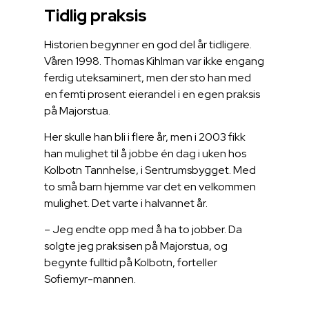
Tidlig praksis
Historien begynner en god del år tidligere.
Våren 1998. Thomas Kihlman var ikke engang
ferdig uteksaminert, men der sto han med
en femti prosent eierandel i en egen praksis
på Majorstua.
Her skulle han bli i flere år, men i 2003 fikk
han mulighet til å jobbe én dag i uken hos
Kolbotn Tannhelse, i Sentrumsbygget. Med
to små barn hjemme var det en velkommen
mulighet. Det varte i halvannet år.
– Jeg endte opp med å ha to jobber. Da
solgte jeg praksisen på Majorstua, og
begynte fulltid på Kolbotn, forteller
Sofiemyr-mannen.