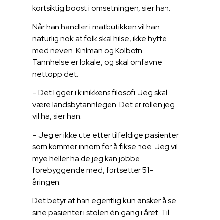
kortsiktig boost i omsetningen, sier han.
Når han handler i matbutikken vil han
naturlig nok at folk skal hilse, ikke hytte
med neven. Kihlman og Kolbotn
Tannhelse er lokale, og skal omfavne
nettopp det.
– Det ligger i klinikkens filosofi. Jeg skal
være landsbytannlegen. Det er rollen jeg
vil ha, sier han.
– Jeg er ikke ute etter tilfeldige pasienter
som kommer innom for å fikse noe. Jeg vil
mye heller ha de jeg kan jobbe
forebyggende med, fortsetter 51-
åringen.
Det betyr at han egentlig kun ønsker å se
sine pasienter i stolen én gang i året. Til