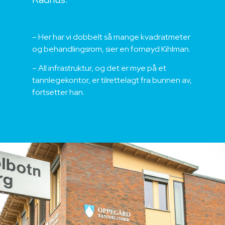
– Her har vi dobbelt så mange kvadratmeter
og behandlingsrom, sier en fornøyd Kihlman.
– All infrastruktur, og det er mye på et
tannlegekontor, er tilrettelagt fra bunnen av,
fortsetter han.