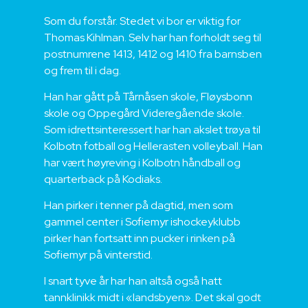
Som du forstår. Stedet vi bor er viktig for
Thomas Kihlman. Selv har han forholdt seg til
postnumrene 1413, 1412 og 1410 fra barnsben
og frem til i dag.
Han har gått på Tårnåsen skole, Fløysbonn
skole og Oppegård Videregående skole.
Som idrettsinteressert har han akslet trøya til
Kolbotn fotball og Hellerasten volleyball. Han
har vært høyreving i Kolbotn håndball og
quarterback på Kodiaks.
Han pirker i tenner på dagtid, men som
gammel center i Sofiemyr ishockeyklubb
pirker han fortsatt inn pucker i rinken på
Sofiemyr på vinterstid.
I snart tyve år har han altså også hatt
tannklinikk midt i «landsbyen». Det skal godt