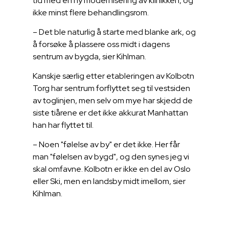
tid med en ny modernisering av klinikken, og
ikke minst flere behandlingsrom.
– Det ble naturlig å starte med blanke ark, og
å forsøke å plassere oss midt i dagens
sentrum av bygda, sier Kihlman.
Kanskje særlig etter etableringen av Kolbotn
Torg har sentrum forflyttet seg til vestsiden
av toglinjen, men selv om mye har skjedd de
siste tiårene er det ikke akkurat Manhattan
han har flyttet til.
– Noen "følelse av by" er det ikke. Her får
man "følelsen av bygd", og den synes jeg vi
skal omfavne. Kolbotn er ikke en del av Oslo
eller Ski, men en landsby midt imellom, sier
Kihlman.